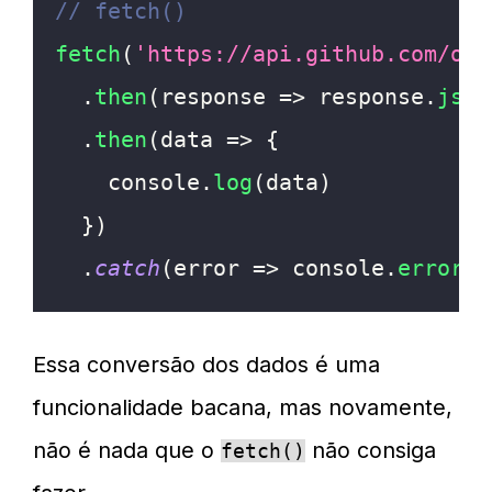
// fetch()
fetch
(
'https://api.github.com/org
.
then
(
response
=>
 response
.
json
.
then
(
data
=>
{
console
.
log
(
data
)
}
)
.
catch
(
error
=>
console
.
error
(
e
Essa conversão dos dados é uma
funcionalidade bacana, mas novamente,
não é nada que o
não consiga
fetch()