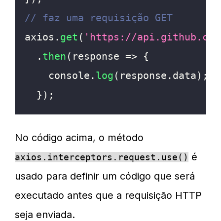
// faz uma requisição GET
axios
.
get
(
'https://api.github.com
.
then
(
response
=>
{
console
.
log
(
response
.
data
)
;
}
)
;
No código acima, o método
é
axios.interceptors.request.use()
usado para definir um código que será
executado antes que a requisição HTTP
seja enviada.