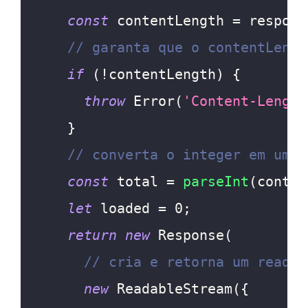
const
 contentLength 
=
 respons
// garanta que o contentLengt
if
(
!
contentLength
)
{
throw
Error
(
'Content-Length
}
// converta o integer em um n
const
 total 
=
parseInt
(
conten
let
 loaded 
=
0
;
return
new
Response
(
// cria e retorna um readab
new
ReadableStream
(
{