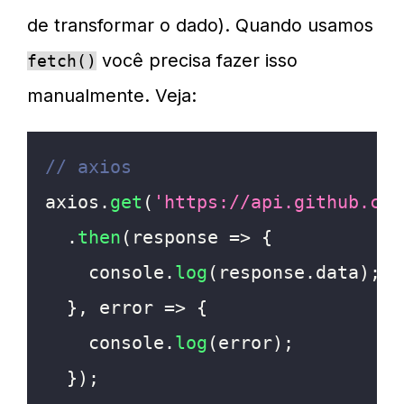
de transformar o dado). Quando usamos
você precisa fazer isso
fetch()
manualmente. Veja:
// axios
axios
.
get
(
'https://api.github.com
.
then
(
response
=>
{
console
.
log
(
response
.
data
)
;
}
,
error
=>
{
console
.
log
(
error
)
;
}
)
;