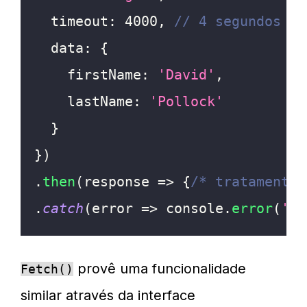
timeout
:
4000
,
// 4 segundos ti
data
:
{
firstName
:
'David'
,
lastName
:
'Pollock'
}
}
)
.
then
(
response
=>
{
/* tratamento 
.
catch
(
error
=>
console
.
error
(
'ti
provê uma funcionalidade
Fetch()
similar através da interface