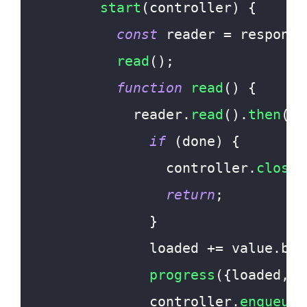
start
(
controller
)
{
const
 reader 
=
 response
read
(
)
;
function
read
(
)
{
            reader
.
read
(
)
.
then
(
(
{
if
(
done
)
{
                controller
.
close
(
return
;
}
              loaded 
+=
 value
.
byt
progress
(
{
loaded
,
 t
              controller
.
enqueue
(