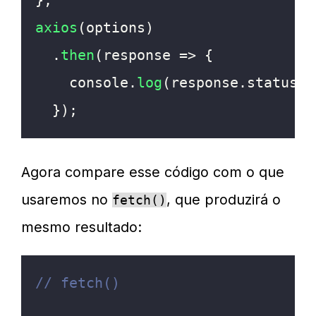
}
;
axios
(
options
)
.
then
(
response
=>
{
console
.
log
(
response
.
status
)
;
}
)
;
Agora compare esse código com o que
usaremos no
, que produzirá o
fetch()
mesmo resultado:
// fetch()