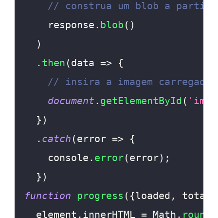
// construa um blob a partir 
    response
.
blob
(
)
)
.
then
(
data
=>
{
// insira a imagem carregada 
document
.
getElementById
(
'img'
}
)
.
catch
(
error
=>
{
console
.
error
(
error
)
;
}
)
function
progress
(
{
loaded
,
 total
}
  element
.
innerHTML
=
Math
.
round
(