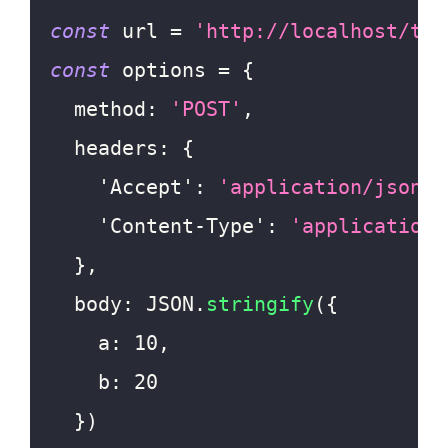
const
 url 
=
'http://localhost/tes
const
 options 
=
{
method
:
'POST'
,
headers
:
{
'Accept'
:
'application/json'
,
'Content-Type'
:
'application/
}
,
body
:
JSON
.
stringify
(
{
a
:
10
,
b
:
20
}
)