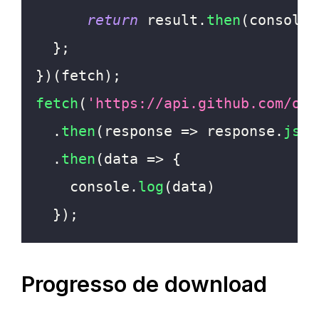
return
 result
.
then
(
console
.
}
;
}
)
(
fetch
)
;
fetch
(
'https://api.github.com/org
.
then
(
response
=>
 response
.
json
.
then
(
data
=>
{
console
.
log
(
data
)
}
)
;
Progresso de download