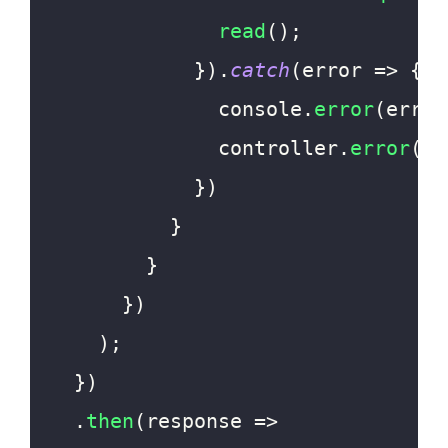
read
(
)
;
}
)
.
catch
(
error
=>
{
console
.
error
(
error
              controller
.
error
(
er
}
)
}
}
}
)
)
;
}
)
.
then
(
response
=>