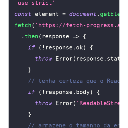
'use strict'
const
 element 
=
document
.
getEleme
fetch
(
'https://fetch-progress.ant
.
then
(
response
=>
{
if
(
!
response
.
ok
)
{
throw
Error
(
response
.
status
}
// tenha certeza que o Readab
if
(
!
response
.
body
)
{
throw
Error
(
'ReadableStream
}
// armazene o tamanho da enti