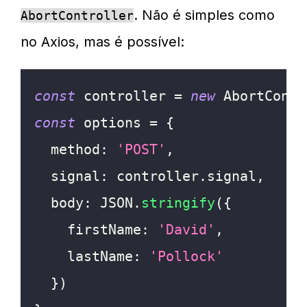
. Não é simples como
AbortController
no Axios, mas é possível:
const
 controller 
=
new
AbortContr
const
 options 
=
{
method
:
'POST'
,
signal
:
 controller
.
signal
,
body
:
JSON
.
stringify
(
{
firstName
:
'David'
,
lastName
:
'Pollock'
}
)