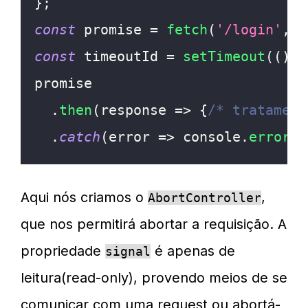
}
;
const
 promise 
=
fetch
(
'/login'
,
 o
const
 timeoutId 
=
setTimeout
(
(
)
=
promise
.
then
(
response
=>
{
/* tratament
.
catch
(
error
=>
console
.
error
(
'
Aqui nós criamos o
,
AbortController
que nos permitirá abortar a requisição. A
propriedade
é apenas de
signal
leitura(read-only), provendo meios de se
comunicar com uma request ou abortá-