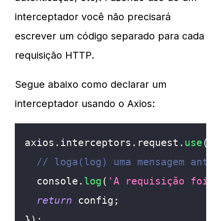
interceptador você não precisará
escrever um código separado para cada
requisição HTTP.
Segue abaixo como declarar um
interceptador usando o Axios:
axios
.
interceptors
.
request
.
use
(
co
// loga(log) uma mensagem antes
console
.
log
(
'A requisição foi e
return
 config
;
}
)
;