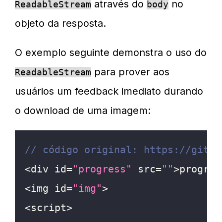
através do
no
ReadableStream
body
objeto da resposta.
O exemplo seguinte demonstra o uso do
para prover aos
ReadableStream
usuários um feedback imediato durando
o download de uma imagem:
// código original: https://githu
<
div id
=
"progress"
 src
=
""
>
progres
<
img id
=
"img"
>
<
script
>