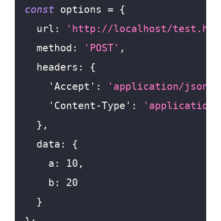
const
 options 
=
{
url
:
'http://localhost/test.htm
method
:
'POST'
,
headers
:
{
'Accept'
:
'application/json'
,
'Content-Type'
:
'application/
}
,
data
:
{
a
:
10
,
b
:
20
}